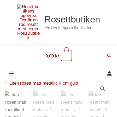
Hoppa
content
till
Rosettbutiken
innehåll
För Livets Speciella Tillfällen
0
Sök
0.00
kr
Liten
rosett
matt
metallic
4