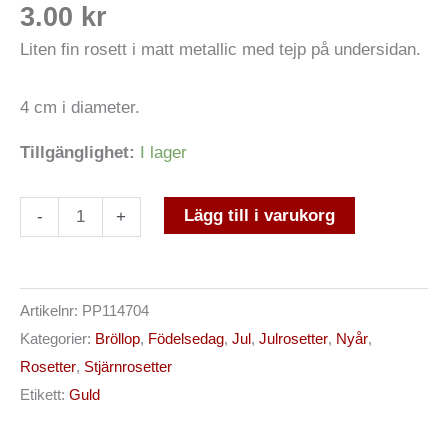
Betygsatt
2
3.00
kr
5.00
av 5
baserat på
Liten fin rosett i matt metallic med tejp på undersidan.
kundrecensioner
4 cm i diameter.
Tillgänglighet:
I lager
Lägg till i varukorg
-
+
Artikelnr:
PP114704
Kategorier:
Bröllop
,
Födelsedag
,
Jul
,
Julrosetter
,
Nyår
,
Rosetter
,
Stjärnrosetter
Etikett:
Guld