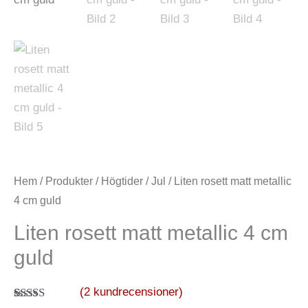
cm
guld
mängd
Hem
/
Produkter
/
Högtider
/
Jul
/ Liten rosett matt metallic
4 cm guld
Liten rosett matt metallic 4 cm
guld
(
2
kundrecensioner)