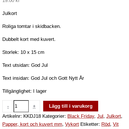
19.00
kr
Julkort
Roliga tomtar i skidbacken.
Dubbelt kort med kuvert.
Storlek: 10 x 15 cm
Text utsidan: God Jul
Text insidan: God Jul och Gott Nytt År
Tillgänglighet:
I lager
-
+
Lägg till i varukorg
Artikelnr:
KKDJ18
Kategorier:
Black Friday
,
Jul
,
Julkort
,
Papper, kort och kuvert mm
,
Vykort
Etiketter:
Röd
,
Vit