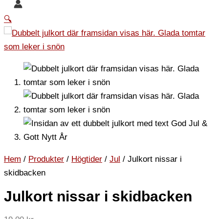
🔍
Hem
/
Produkter
/
Högtider
/
Jul
/ Julkort nissar i
skidbacken
Julkort nissar i skidbacken