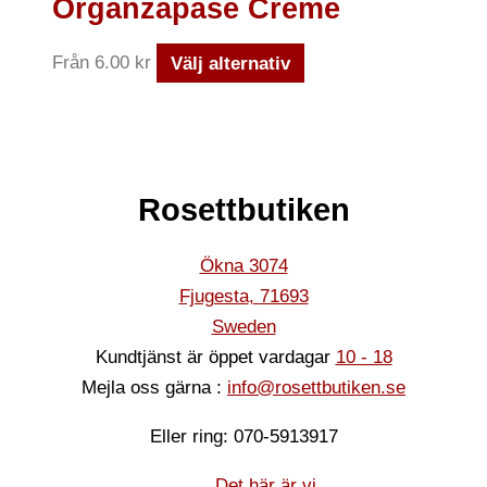
Organzapåse Creme
Från
6.00
kr
Välj alternativ
Rosettbutiken
Ökna 3074
Fjugesta
,
71693
Sweden
Kundtjänst är öppet vardagar
10 - 18
Mejla oss gärna :
info@rosettbutiken.se
Eller ring: 070-5913917
Det här är vi