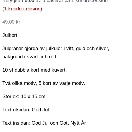
Betygsatt
5.00
av 5 baserat på
1
kundrecension
(
1
kundrecension)
49.00
kr
Julkort
Julgranar gjorda av julkulor i vitt, guld och silver,
bakgrund i svart och rött.
10 st dubbla kort med kuvert.
Två olika motiv, 5 kort av varje motiv.
Storlek: 10 x 15 cm
Text utsidan: God Jul
Text insidan: God Jul och Gott Nytt År