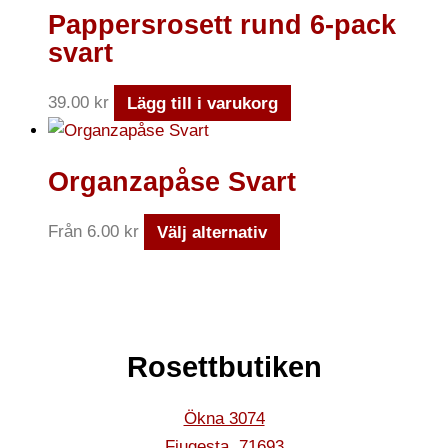
Pappersrosett rund 6-pack
svart
39.00
kr
Lägg till i varukorg
Organzapåse Svart
Från
6.00
kr
Välj alternativ
Rosettbutiken
Ökna 3074
Fjugesta
,
71693