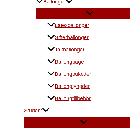
Ballonger
Latexballonger
Sifferballonger
Takballonger
Ballongbåge
Ballongbuketter
Ballongtyngder
Ballongtillbehör
Student