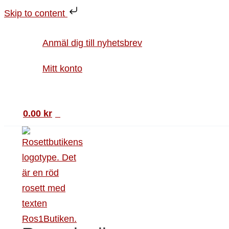
Hoppa
Handflagga
Skip to content
till
6
innehåll
pack
Anmäl dig till nyhetsbrev
mängd
Mitt konto
Sök
0.00
kr
0