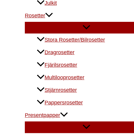
Julkit
Rosetter
Stora Rosetter/Bilrosetter
Dragrosetter
Fjärilsrosetter
Multilooprosetter
Stjärnrosetter
Pappersrosetter
Presentpapper