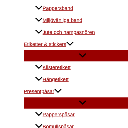
Pappersband
Miljövänliga band
Jute och hampasnören
Etiketter & stickers
Klisteretikett
Hängetikett
Presentpåsar
Papperspåsar
Bomullspåsar