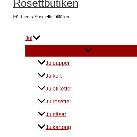
Rosettbutiken
För Livets Speciella Tillfällen
Jul
Julpapper
Julkort
Juletiketter
Julrosetter
Julpåsar
Julkartong