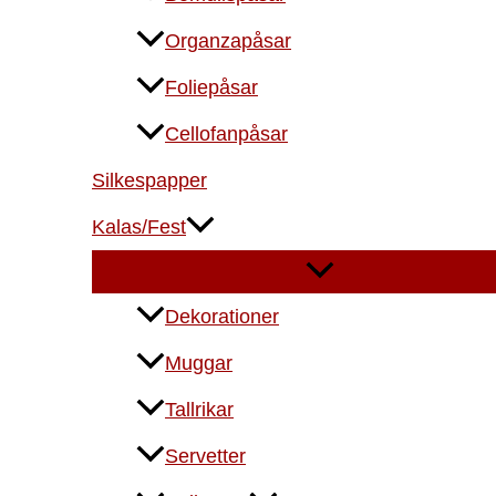
Organzapåsar
Foliepåsar
Cellofanpåsar
Silkespapper
Kalas/Fest
Dekorationer
Muggar
Tallrikar
Servetter