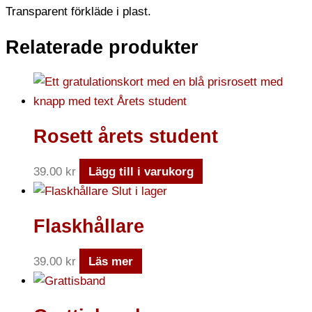
Transparent förkläde i plast.
Relaterade produkter
Rosett årets student
39.00
kr
Lägg till i varukorg
Slut i lager
Flaskhållare
39.00
kr
Läs mer