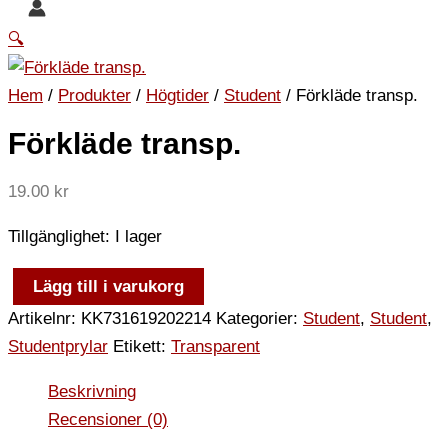
🔍
Hem
/
Produkter
/
Högtider
/
Student
/ Förkläde transp.
Förkläde transp.
19.00
kr
Tillgänglighet:
I lager
Lägg till i varukorg
Artikelnr:
KK731619202214
Kategorier:
Student
,
Student
,
Studentprylar
Etikett:
Transparent
Beskrivning
Recensioner (0)