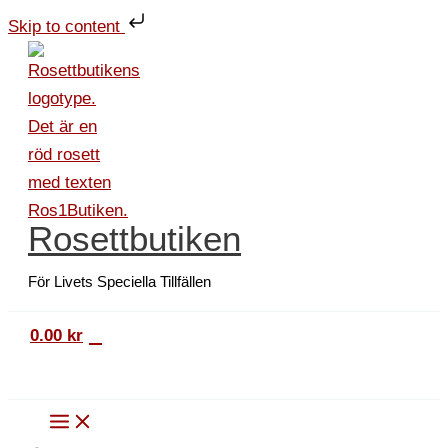
Hoppa
Förkläde
Skip to content
till
transp.
innehåll
mängd
Rosettbutiken
För Livets Speciella Tillfällen
0
0.00
kr
Sök