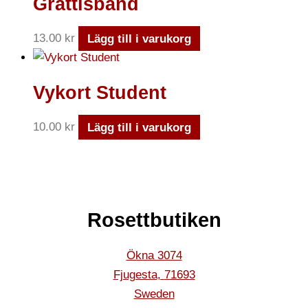
Grattisband
13.00
kr
Lägg till i varukorg
Vykort Student
10.00
kr
Lägg till i varukorg
Rosettbutiken
Ökna 3074
Fjugesta
,
71693
Sweden