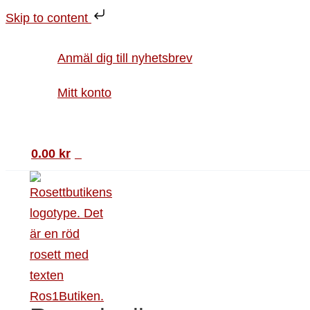
Hoppa
Figurkort
Skip to content
till
Vykort
innehåll
cupcakes
Anmäl dig till nyhetsbrev
mängd
Mitt konto
Sök
0.00
kr
0