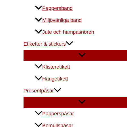
Pappersband
Miljövänliga band
Jute och hampasnören
Etiketter & stickers
Klisteretikett
Hängetikett
Presentpåsar
Papperspåsar
Bomullspåsar