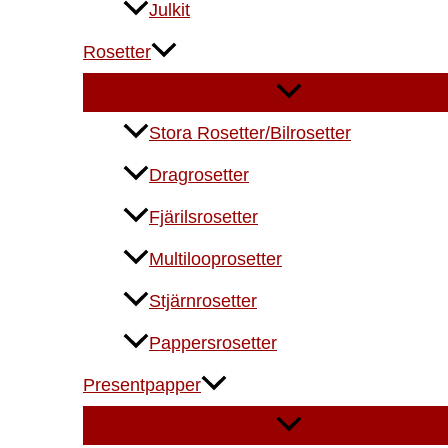
Julkit
Rosetter
Stora Rosetter/Bilrosetter
Dragrosetter
Fjärilsrosetter
Multilooprosetter
Stjärnrosetter
Pappersrosetter
Presentpapper