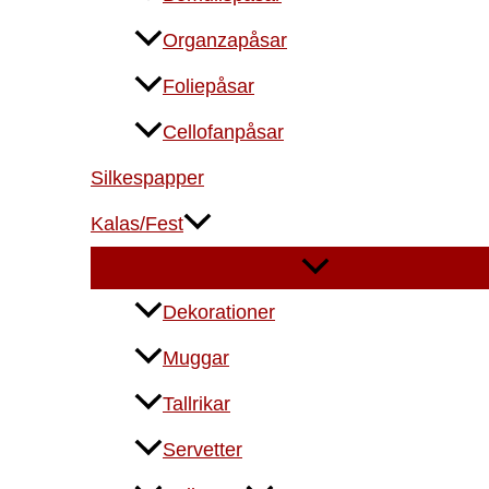
Organzapåsar
Foliepåsar
Cellofanpåsar
Silkespapper
Kalas/Fest
Dekorationer
Muggar
Tallrikar
Servetter