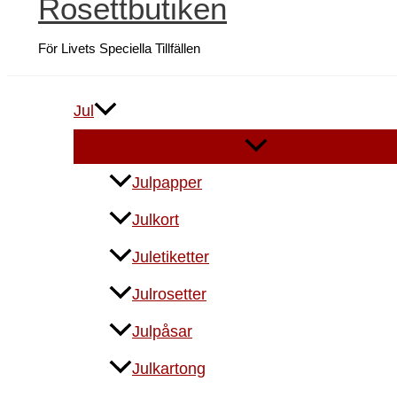
Rosettbutiken
För Livets Speciella Tillfällen
Jul
Julpapper
Julkort
Juletiketter
Julrosetter
Julpåsar
Julkartong