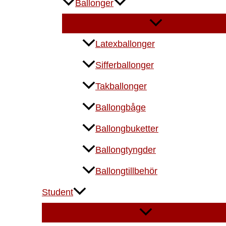
Ballonger
Latexballonger
Sifferballonger
Takballonger
Ballongbåge
Ballongbuketter
Ballongtyngder
Ballongtillbehör
Student