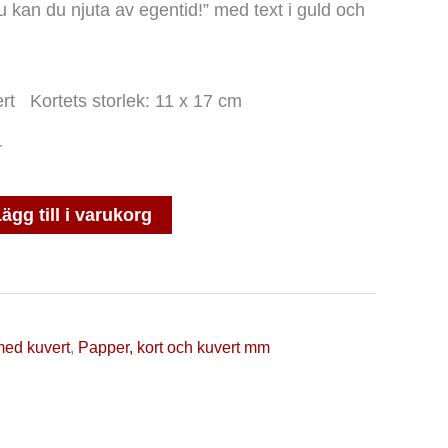
kan du njuta av egentid!” med text i guld och
ert Kortets storlek: 11 x 17 cm
r
ägg till i varukorg
med kuvert
,
Papper, kort och kuvert mm