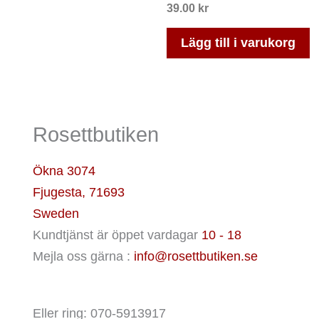
39.00
kr
Lägg till i varukorg
Rosettbutiken
Ökna 3074
Fjugesta
,
71693
Sweden
Kundtjänst är öppet vardagar
10 - 18
Mejla oss gärna :
info@rosettbutiken.se
Eller ring: 070-5913917