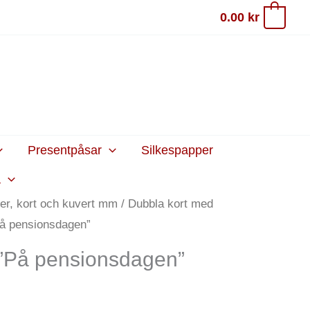
0.00
kr
0
Presentpåsar
Silkespapper
a
er, kort och kuvert mm
/
Dubbla kort med
På pensionsdagen”
 ”På pensionsdagen”