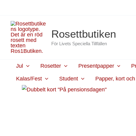
Hoppa
content
till
innehåll
Rosettbutiken
För Livets Speciella Tillfällen
Jul
Rosetter
Presentpapper
P
Kalas/Fest
Student
Papper, kort oc