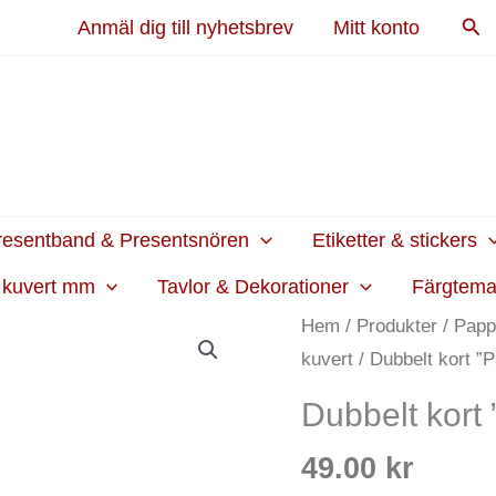
Sök
Anmäl dig till nyhetsbrev
Mitt konto
resentband & Presentsnören
Etiketter & stickers
h kuvert mm
Tavlor & Dekorationer
Färgtem
Dubbelt
Hem
/
Produkter
/
Papp
kort
kuvert
/ Dubbelt kort ”
"På
Dubbelt kort
pensionsdagen"
mängd
49.00
kr