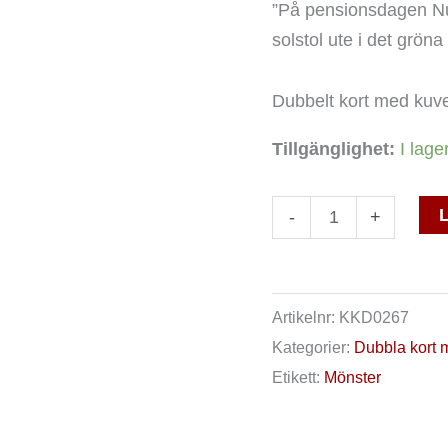
”På pensionsdagen Nu 
solstol ute i det gröna
Dubbelt kort med kuv
Tillgänglighet:
I lage
L
-
+
Artikelnr:
KKD0267
Kategorier:
Dubbla kort 
Etikett:
Mönster