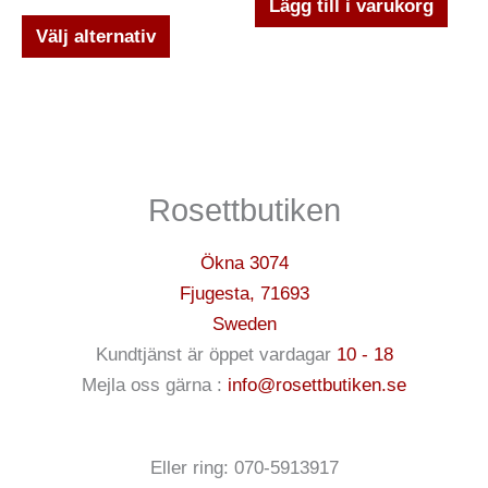
Lägg till i varukorg
alternativen
Välj alternativ
kan
väljas
på
produktsidan
Rosettbutiken
Ökna 3074
Fjugesta
,
71693
Sweden
Kundtjänst är öppet vardagar
10 - 18
Mejla oss gärna :
info@rosettbutiken.se
Eller ring: 070-5913917