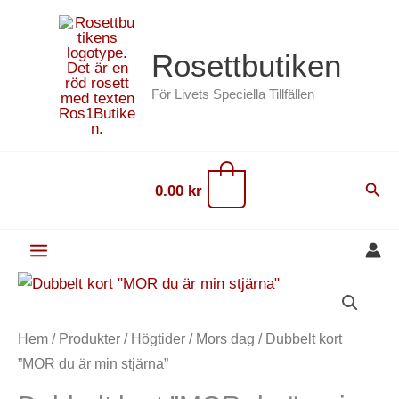
Hoppa
content
till
Rosettbutiken
innehåll
För Livets Speciella Tillfällen
0
Sök
0.00
kr
Dubbelt
kort
"MOR
Hem
/
Produkter
/
Högtider
/
Mors dag
/ Dubbelt kort
du
”MOR du är min stjärna”
är