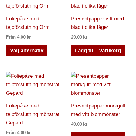
här
produkten
Foliepåse med
Presentpapper vitt med
har
tejpförslutning Orm
blad i olika fäger
flera
Från
4.00
kr
29.00
kr
varianter.
De
Välj alternativ
Lägg till i varukorg
olika
alternativen
kan
Den
väljas
här
på
produkten
produktsidan
har
Foliepåse med
Presentpapper mörkgult
flera
tejpförslutning mönstrat
med vitt blommönster
varianter.
Gepard
49.00
kr
De
Från
4.00
kr
olika