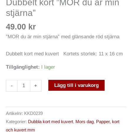
Dubbelt kort ”MOR du är min
min
stjärna”
stjärna"
mängd
49.00
kr
”MOR du är min stjärna” med glänsande röd stjärna
Dubbelt kort med kuvert Kortets storlek: 11 x 16 cm
Tillgänglighet:
I lager
Lägg till i varukorg
-
+
Artikelnr:
KKD0239
Kategorier:
Dubbla kort med kuvert
,
Mors dag
,
Papper, kort
och kuvert mm