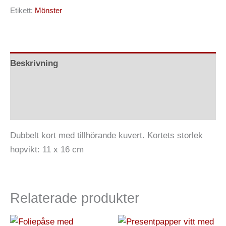
Etikett:
Mönster
Beskrivning
Ytterligare information
Recensioner (0)
Dubbelt kort med tillhörande kuvert. Kortets storlek
hopvikt: 11 x 16 cm
Relaterade produkter
Den