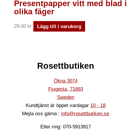
Presentpapper vitt med blad i
olika fäger
29.00
kr
Lägg till i varukorg
Rosettbutiken
Ökna 3074
Fjugesta
,
71693
Sweden
Kundtjänst är öppet vardagar
10 - 18
Mejla oss gärna :
info@rosettbutiken.se
Eller ring: 070-5913917