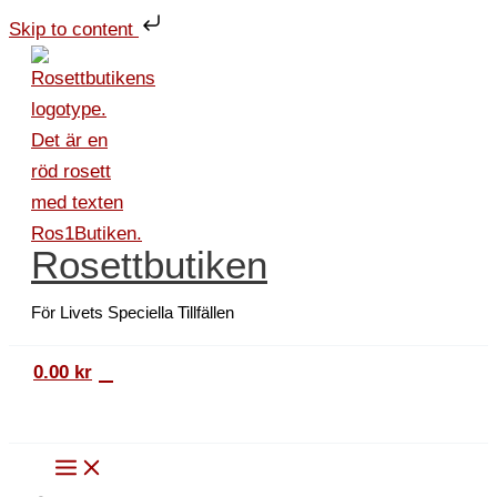
Hoppa
Dubbelt
Skip to content
till
kort
innehåll
Födelsedagskort
65
år
mängd
Rosettbutiken
För Livets Speciella Tillfällen
0
0.00
kr
Sök