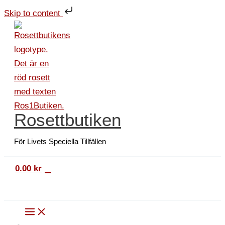
Hoppa
Dubbelt
Skip to content
till
kort
innehåll
Färgpennor
mängd
Rosettbutiken
För Livets Speciella Tillfällen
0
0.00
kr
Sök