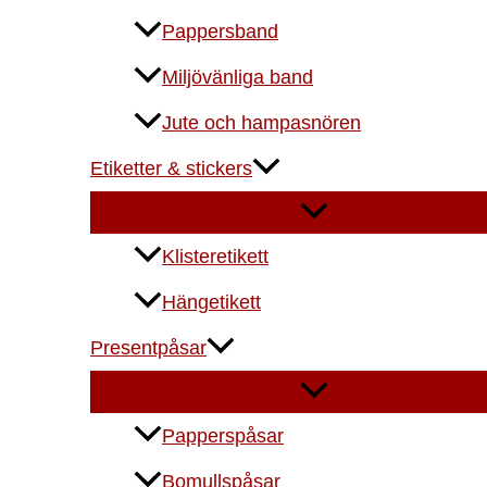
Pappersband
Miljövänliga band
Jute och hampasnören
Etiketter & stickers
Klisteretikett
Hängetikett
Presentpåsar
Papperspåsar
Bomullspåsar