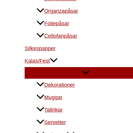
Organzapåsar
Foliepåsar
Cellofanpåsar
Silkespapper
Kalas/Fest
Dekorationer
Muggar
Tallrikar
Servetter