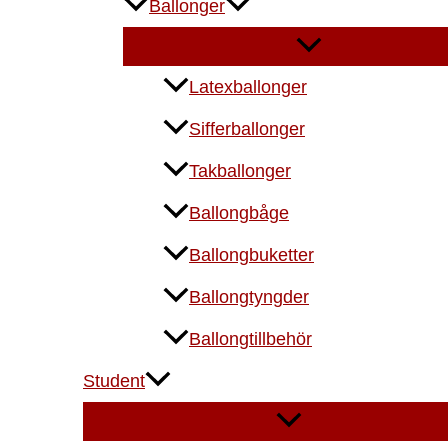
Ballonger
Latexballonger
Sifferballonger
Takballonger
Ballongbåge
Ballongbuketter
Ballongtyngder
Ballongtillbehör
Student