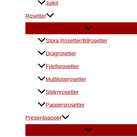
Julkit
Rosetter
Stora Rosetter/Bilrosetter
Dragrosetter
Fjärilsrosetter
Multilooprosetter
Stjärnrosetter
Pappersrosetter
Presentpapper