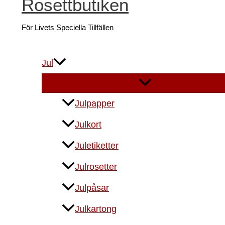
Rosettbutiken
För Livets Speciella Tillfällen
Jul
Julpapper
Julkort
Juletiketter
Julrosetter
Julpåsar
Julkartong