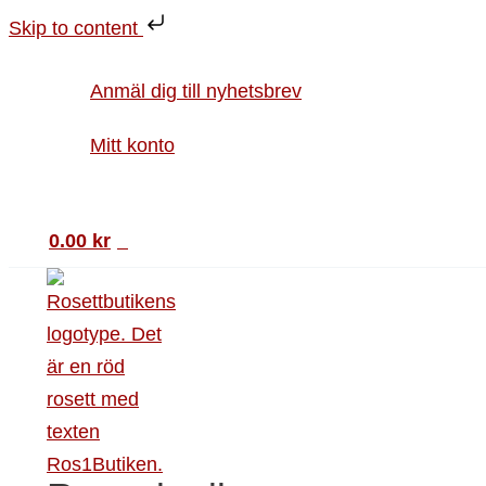
Hoppa
Dubbelt
Den
Skip to content
till
kort
här
innehåll
1925
produkten
Anmäl dig till nyhetsbrev
detta
har
historiska
Mitt konto
flera
år
varianter.
Sök
mängd
De
0.00
kr
0
olika
alternativen
kan
väljas
på
produktsidan