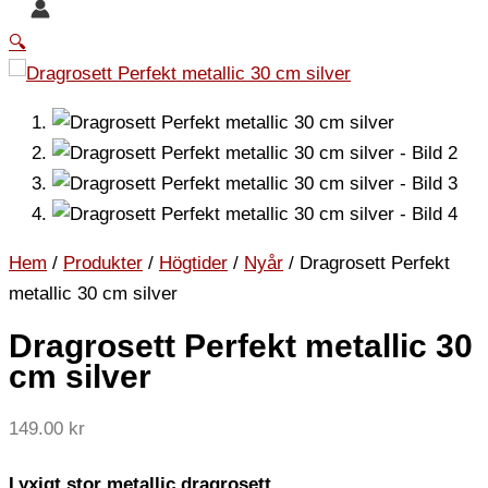
🔍
Hem
/
Produkter
/
Högtider
/
Nyår
/ Dragrosett Perfekt
metallic 30 cm silver
Dragrosett Perfekt metallic 30
cm silver
149.00
kr
Lyxigt stor metallic dragrosett