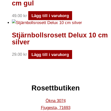
cm gul
49.00
kr
Lägg till i varukorg
Stjärnbollsrosett Delux 10 cm
silver
29.00
kr
Lägg till i varukorg
Rosettbutiken
Ökna 3074
Fjugesta
,
71693