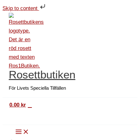
Hoppa
Dragrosett
Skip to content
till
Perfekt
innehåll
metallic
30
cm
silver
mängd
Rosettbutiken
För Livets Speciella Tillfällen
0
0.00
kr
Sök