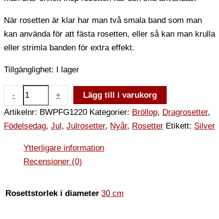
När rosetten är klar har man två smala band som man
kan använda för att fästa rosetten, eller så kan man krulla
eller strimla banden för extra effekt.
Tillgänglighet:
I lager
-
+
Lägg till i varukorg
Artikelnr:
BWPFG1220
Kategorier:
Bröllop
,
Dragrosetter
,
Födelsedag
,
Jul
,
Julrosetter
,
Nyår
,
Rosetter
Etikett:
Silver
Ytterligare information
Recensioner (0)
Rosettstorlek i diameter
30 cm