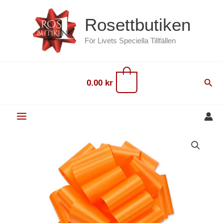
Hoppa
content
Rosettbutiken
till
innehåll
För Livets Speciella Tillfällen
0
Sök
0.00
kr
Dragrosett
Perfekt
20
cm
Orange
mängd