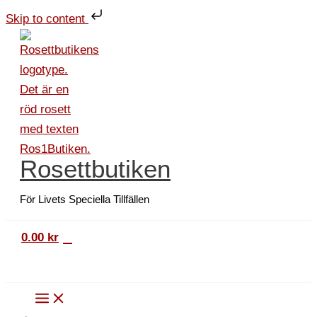
Hoppa
Disney
Skip to content
till
presentpapper
innehåll
Musse
i
skidbacken
ljustgrönt
mängd
Rosettbutiken
För Livets Speciella Tillfällen
0
0.00
kr
Sök