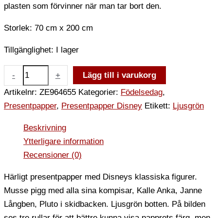
plasten som förvinner när man tar bort den.
Storlek: 70 cm x 200 cm
Tillgänglighet:
I lager
-
+
Lägg till i varukorg
Artikelnr:
ZE964655
Kategorier:
Födelsedag
,
Presentpapper
,
Presentpapper Disney
Etikett:
Ljusgrön
Beskrivning
Ytterligare information
Recensioner (0)
Härligt presentpapper med Disneys klassiska figurer.
Musse pigg med alla sina kompisar, Kalle Anka, Janne
Långben, Pluto i skidbacken. Ljusgrön botten. På bilden
ses tre rullar för att bättre kunna visa papprets färg, men