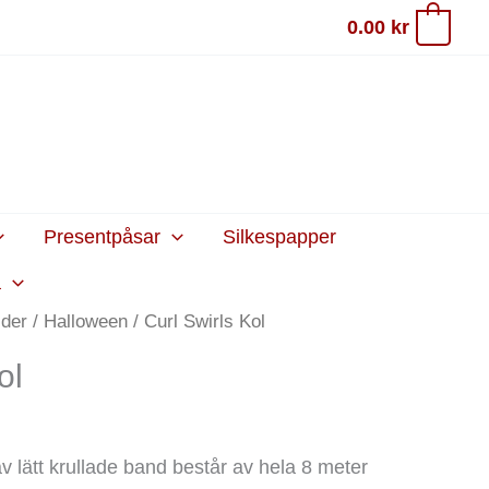
0.00
kr
0
Presentpåsar
Silkespapper
a
ider
/
Halloween
/ Curl Swirls Kol
ol
 av lätt krullade band består av hela 8 meter