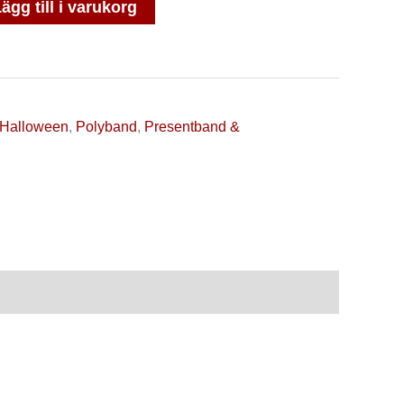
ägg till i varukorg
Halloween
,
Polyband
,
Presentband &