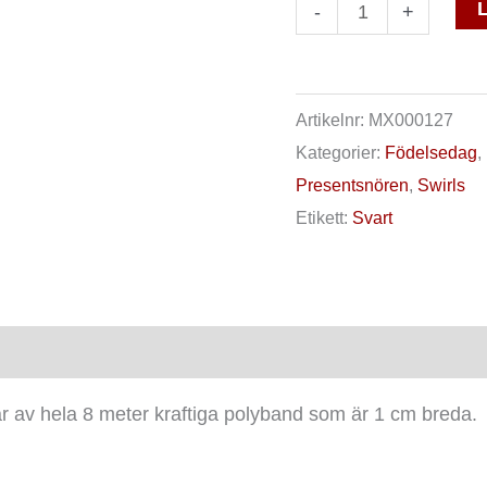
L
-
+
Artikelnr:
MX000127
Kategorier:
Födelsedag
,
Presentsnören
,
Swirls
Etikett:
Svart
ensioner (0)
står av hela 8 meter kraftiga polyband som är 1 cm breda.