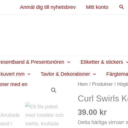
Sök
Anmäl dig till nyhetsbrev
Mitt konto
resentband & Presentsnören
Etiketter & stickers
h kuvert mm
Tavlor & Dekorationer
Färgtem
Curl
Hem
/
Produkter
/
Högt
Swirls
Curl Swirls K
Kol
mängd
39.00
kr
Detta härliga virrvarr