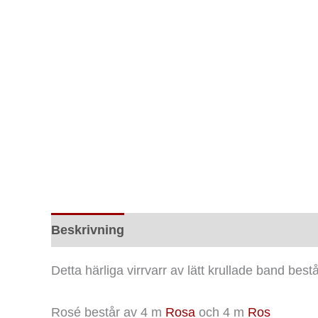
Beskrivning
Ytterligare information
Rec
Detta härliga virrvarr av lätt krullade band be
Rosé består av 4 m
Rosa
och 4 m
Ros