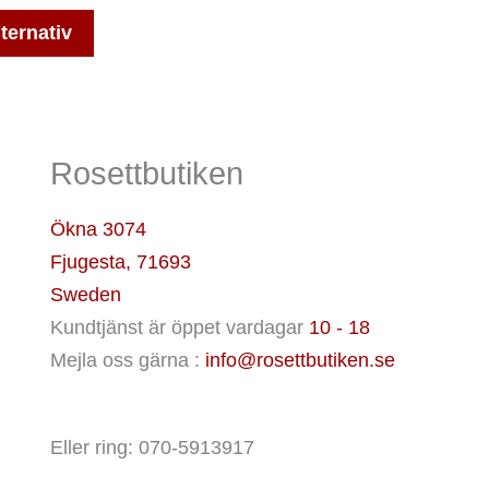
De
lternativ
olika
alternativen
kan
väljas
Rosettbutiken
på
produktsidan
Ökna 3074
Fjugesta
,
71693
Sweden
Kundtjänst är öppet vardagar
10 - 18
Mejla oss gärna :
info@rosettbutiken.se
Eller ring: 070-5913917