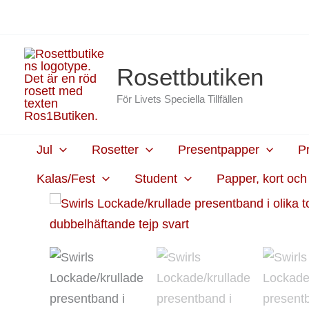
Hoppa
content
till
innehåll
Rosettbutiken
För Livets Speciella Tillfällen
Jul
Rosetter
Presentpapper
P
Kalas/Fest
Student
Papper, kort oc