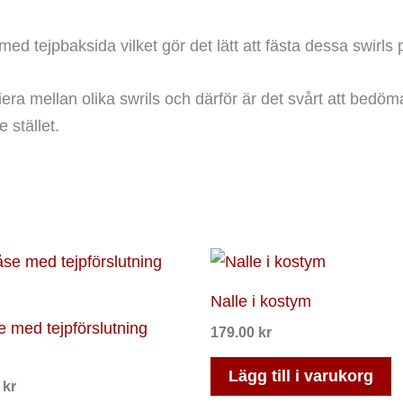
med tejpbaksida vilket gör det lätt att fästa dessa swirls 
iera mellan olika swrils och därför är det svårt att be
 stället.
Den
här
Nalle i kostym
produkten
e med tejpförslutning
179.00
kr
har
flera
Lägg till i varukorg
0
kr
varianter.