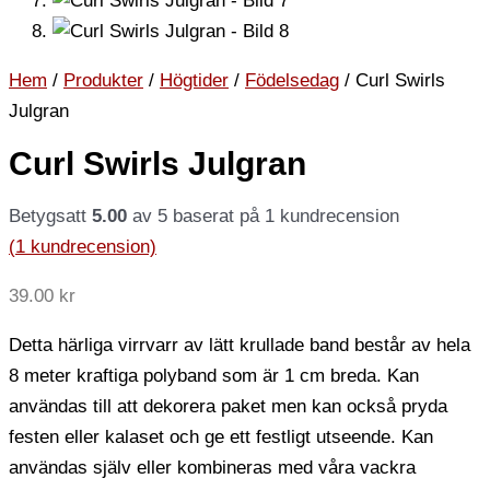
Hem
/
Produkter
/
Högtider
/
Födelsedag
/ Curl Swirls
Julgran
Curl Swirls Julgran
Betygsatt
5.00
av 5 baserat på
1
kundrecension
(
1
kundrecension)
39.00
kr
Detta härliga virrvarr av lätt krullade band består av hela
8 meter kraftiga polyband som är 1 cm breda. Kan
användas till att dekorera paket men kan också pryda
festen eller kalaset och ge ett festligt utseende. Kan
användas själv eller kombineras med våra vackra