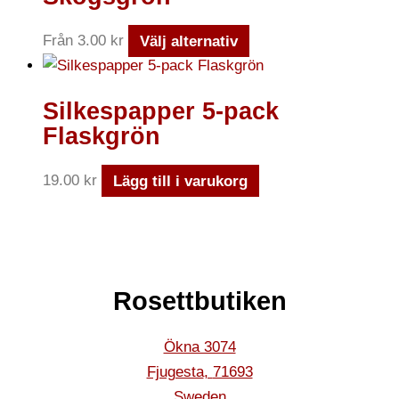
Från
3.00
kr
Välj alternativ
Silkespapper 5-pack
Flaskgrön
19.00
kr
Lägg till i varukorg
Rosettbutiken
Ökna 3074
Fjugesta
,
71693
Sweden