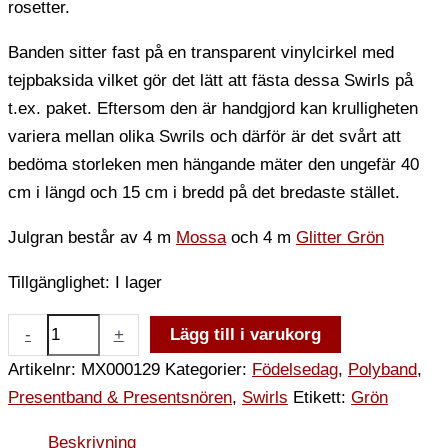
rosetter.
Banden sitter fast på en transparent vinylcirkel med
tejpbaksida vilket gör det lätt att fästa dessa Swirls på
t.ex. paket. Eftersom den är handgjord kan krulligheten
variera mellan olika Swrils och därför är det svårt att
bedöma storleken men hängande mäter den ungefär 40
cm i längd och 15 cm i bredd på det bredaste stället.
Julgran består av 4 m
Mossa
och 4 m
Glitter Grön
Tillgänglighet:
I lager
-
+
Lägg till i varukorg
Artikelnr:
MX000129
Kategorier:
Födelsedag
,
Polyband
,
Presentband & Presentsnören
,
Swirls
Etikett:
Grön
Beskrivning