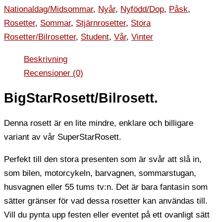
Nationaldag/Midsommar
,
Nyår
,
Nyfödd/Dop
,
Påsk
,
Rosetter
,
Sommar
,
Stjärnrosetter
,
Stora
Rosetter/Bilrosetter
,
Student
,
Vår
,
Vinter
Beskrivning
Recensioner (0)
BigStarRosett/Bilrosett.
Denna rosett är en lite mindre, enklare och billigare
variant av vår SuperStarRosett.
Perfekt till den stora presenten som är svår att slå in,
som bilen, motorcykeln, barvagnen, sommarstugan,
husvagnen eller 55 tums tv:n. Det är bara fantasin som
sätter gränser för vad dessa rosetter kan användas till.
Vill du pynta upp festen eller eventet på ett ovanligt sätt