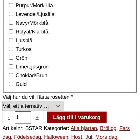
Purpur/Mörk lila
Levendel/Ljuslila
Navy/Mörkblå
Rolyal/Klarblå
Ljusblå
Turkos
Grön
Lime/Ljusgrön
Choklad/Brun
Guld
Välj hur du vill fästa rosetten
*
-
+
Lägg till i varukorg
Artikelnr:
BSTAR
Kategorier:
Alla hjärtan
,
Bröllop
,
Fars
dag
,
Födelsedag
,
Halloween
,
Höst
,
Jul
,
Mors dag
,