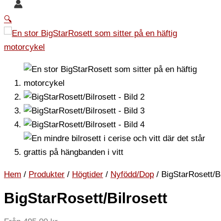
🔍
Hem
/
Produkter
/
Högtider
/
Nyfödd/Dop
/ BigStarRosett/Bi
BigStarRosett/Bilrosett